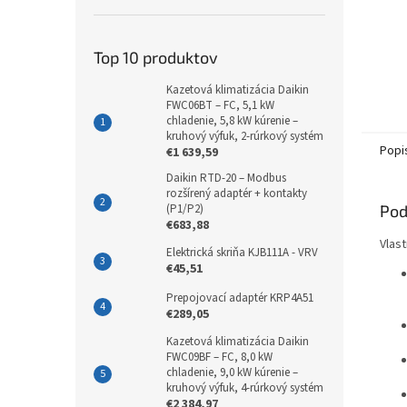
Top 10 produktov
Kazetová klimatizácia Daikin
FWC06BT – FC, 5,1 kW
chladenie, 5,8 kW kúrenie –
kruhový výfuk, 2-rúrkový systém
Popi
€1 639,59
Daikin RTD-20 – Modbus
rozšírený adaptér + kontakty
(P1/P2)
Pod
€683,88
Vlast
Elektrická skriňa KJB111A - VRV
€45,51
Prepojovací adaptér KRP4A51
€289,05
Kazetová klimatizácia Daikin
FWC09BF – FC, 8,0 kW
chladenie, 9,0 kW kúrenie –
kruhový výfuk, 4-rúrkový systém
€2 384,97