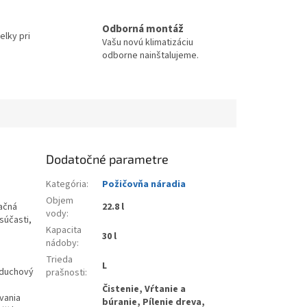
Odborná montáž
elky pri
Vašu novú klimatizáciu
odborne nainštalujeme.
Dodatočné parametre
Kategória
:
Požičovňa náradia
Objem
ačná
22.8 l
vody
:
súčasti,
Kapacita
30 l
nádoby
:
a
Trieda
L
vzduchový
prašnosti
:
Čistenie, Vŕtanie a
vania
búranie, Pílenie dreva,