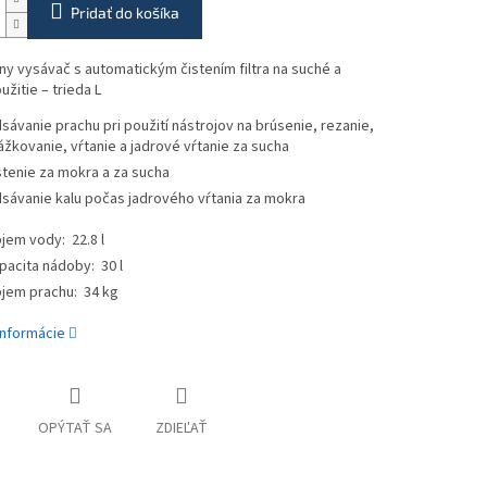
Pridať do košíka
ny vysávač s automatickým čistením filtra na suché a
žitie – trieda L
sávanie prachu pri použití nástrojov na brúsenie, rezanie,
ážkovanie, vŕtanie a jadrové vŕtanie za sucha
stenie za mokra a za sucha
sávanie kalu počas jadrového vŕtania za mokra
jem vody: 22.8 l
pacita nádoby: 30 l
jem prachu: 34 kg
informácie
OPÝTAŤ SA
ZDIEĽAŤ