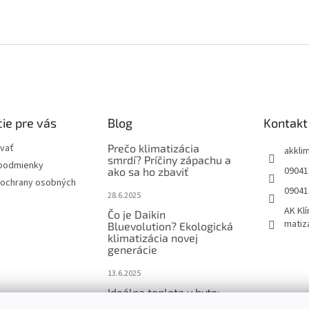
ie pre vás
Blog
Kontakt
vať
Prečo klimatizácia
akkli
smrdí? Príčiny zápachu a
podmienky
09041
ako sa ho zbaviť
ochrany osobných
09041
28.6.2025
AK Klí
Čo je Daikin
matiz
Bluevolution? Ekologická
klimatizácia novej
generácie
13.6.2025
Ideálna teplota v byte:
Koľko stupňov v lete a v