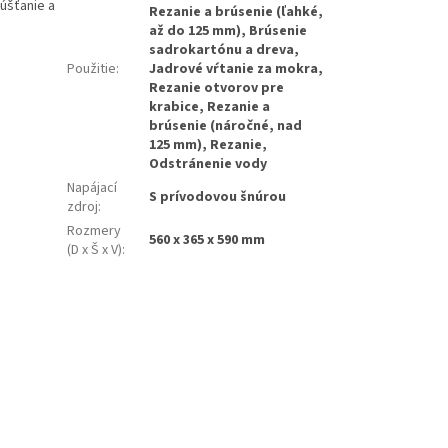
úšťanie a
Rezanie a brúsenie (ľahké,
až do 125 mm), Brúsenie
sadrokartónu a dreva,
Použitie
:
Jadrové vŕtanie za mokra,
Rezanie otvorov pre
krabice, Rezanie a
brúsenie (náročné, nad
125 mm), Rezanie,
Odstránenie vody
Napájací
S prívodovou šnúrou
zdroj
:
Rozmery
560 x 365 x 590 mm
(D x Š x V)
: