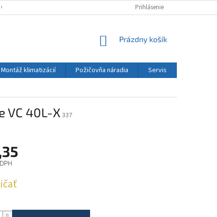
 OSOBNÝCH ÚDAJOV
KONTAKT
Prihlásenie
NÁKUPNÝ
Prázdny košík
KOŠÍK
Montáž klimatizácií
Požičovňa náradia
Servis
Kontakt
e VC 40L-X
337
,35
 DPH
ová
ičať