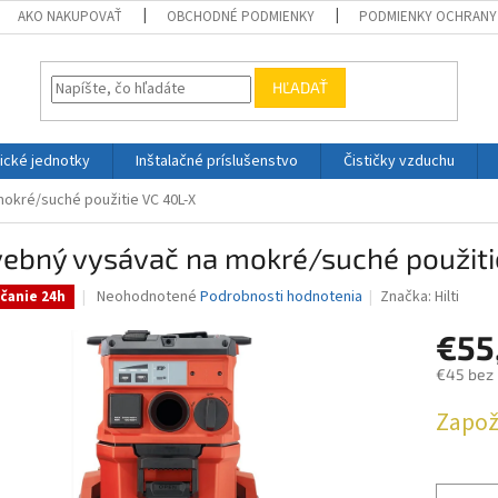
AKO NAKUPOVAŤ
OBCHODNÉ PODMIENKY
PODMIENKY OCHRANY
HĽADAŤ
ické jednotky
Inštalačné príslušenstvo
Čističky vzduchu
okré/suché použitie VC 40L-X
vebný vysávač na mokré/suché použiti
Priemerné
Neohodnotené
Podrobnosti hodnotenia
Značka:
Hilti
čanie 24h
hodnotenie
produktu
€55
je
€45 bez
0,0
z
Jednotk
Zapož
5
cena:
hviezdičiek.