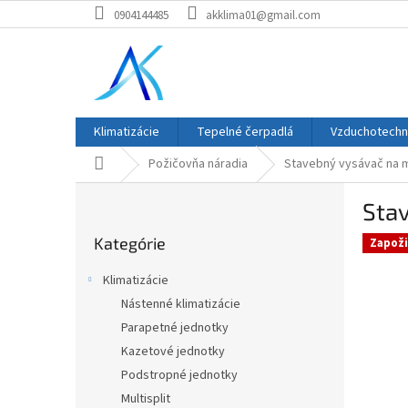
Prejsť
0904144485
akklima01@gmail.com
na
obsah
Klimatizácie
Tepelné čerpadlá
Vzduchotechn
Domov
Požičovňa náradia
Stavebný vysávač na m
B
Sta
o
Preskočiť
č
Kategórie
kategórie
Zapoži
n
ý
Klimatizácie
p
Nástenné klimatizácie
a
Parapetné jednotky
n
e
Kazetové jednotky
l
Podstropné jednotky
Multisplit