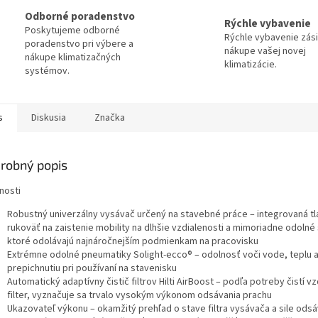
Odborné poradenstvo
Rýchle vybavenie
Poskytujeme odborné
Rýchle vybavenie zási
poradenstvo pri výbere a
nákupe vašej novej
nákupe klimatizačných
klimatizácie.
systémov.
s
Diskusia
Značka
robný popis
nosti
Robustný univerzálny vysávač určený na stavebné práce – integrovaná tl
rukoväť na zaistenie mobility na dlhšie vzdialenosti a mimoriadne odolné 
ktoré odolávajú najnáročnejším podmienkam na pracovisku
Extrémne odolné pneumatiky Solight-ecco® – odolnosť voči vode, teplu 
prepichnutiu pri používaní na stavenisku
Automatický adaptívny čistič filtrov Hilti AirBoost – podľa potreby čistí 
filter, vyznačuje sa trvalo vysokým výkonom odsávania prachu
Ukazovateľ výkonu – okamžitý prehľad o stave filtra vysávača a sile odsá