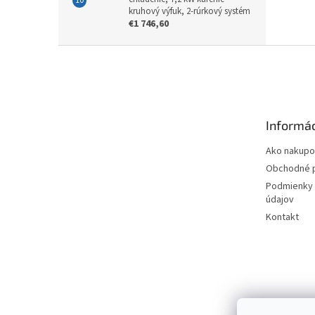
kruhový výfuk, 2-rúrkový systém
€1 746,60
Z
á
p
ä
t
Informác
i
e
Ako nakupo
Obchodné 
Podmienky 
údajov
Kontakt