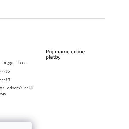
Prijímame online
platby
ma01
@
gmail.com
44485
44485
ma - odborníci na kli
ácie