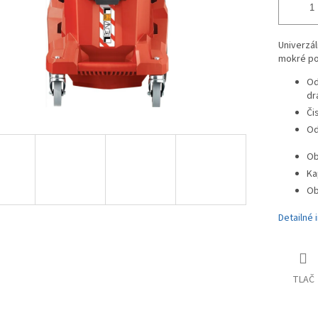
Univerzál
mokré pou
Od
dr
Či
Od
Ob
Ka
Ob
Detailné 
TLAČ