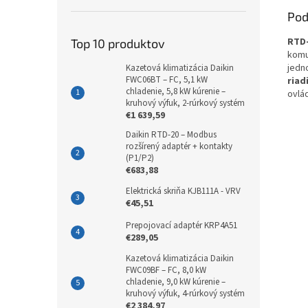
Pod
RTD
Top 10 produktov
komu
jedn
Kazetová klimatizácia Daikin
FWC06BT – FC, 5,1 kW
riad
chladenie, 5,8 kW kúrenie –
ovlád
kruhový výfuk, 2-rúrkový systém
€1 639,59
Daikin RTD-20 – Modbus
rozšírený adaptér + kontakty
(P1/P2)
€683,88
Elektrická skriňa KJB111A - VRV
€45,51
Prepojovací adaptér KRP4A51
€289,05
Kazetová klimatizácia Daikin
FWC09BF – FC, 8,0 kW
chladenie, 9,0 kW kúrenie –
kruhový výfuk, 4-rúrkový systém
€2 384,97