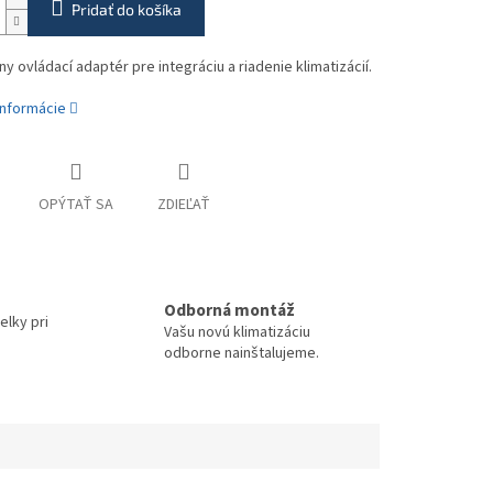
Pridať do košíka
ny ovládací adaptér pre integráciu a riadenie klimatizácií.
informácie
OPÝTAŤ SA
ZDIEĽAŤ
Odborná montáž
elky pri
Vašu novú klimatizáciu
odborne nainštalujeme.