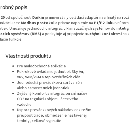
robný popis
-20
od spoločnosti
Daikin
je univerzálny ovládací adaptér navrhnutý na roz
nikáciu cez
Modbus protokol
a priame napojenie na
P1/P2 linku
vnútorn
otiek. Umožňuje jednoduchú integráciu klimatizačných systémov do
inteli
iacich systémov (BMS)
a poskytuje aj pripojenie
suchými kontaktmi
na 
acie funkcie.
Vlastnosti produktu
Pre maloobchodné aplikácie
Pokrokové ovládanie jednotiek Sky Air,
VRV, VAM/VKM a teplovzdušných clôn
Jednoduchá prevádzková správa zón
alebo samostatných jednotiek
Zvýšený komfort s integráciou snímačov
CO2 na reguláciu objemu čerstvého
vzduchu
Úspora prevádzkových nákladov cez režim
pre/post trade, obmedzenie nastavenej
teploty, celkové vypnutie