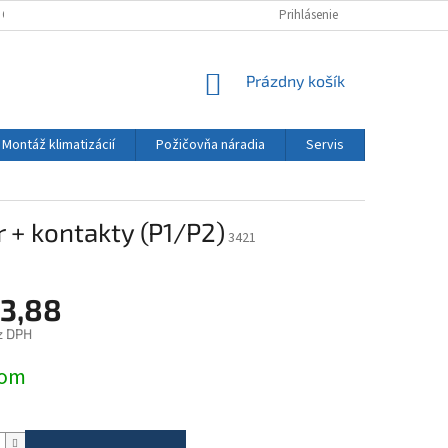
 OSOBNÝCH ÚDAJOV
KONTAKT
Prihlásenie
NÁKUPNÝ
Prázdny košík
KOŠÍK
Montáž klimatizácií
Požičovňa náradia
Servis
Kontakt
 + kontakty (P1/P2)
3421
3,88
z DPH
ová
dom