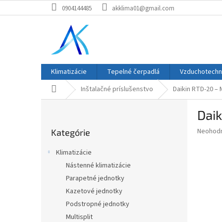
Prejsť
0904144485
akklima01@gmail.com
na
obsah
Klimatizácie
Tepelné čerpadlá
Vzduchotechn
Domov
Inštalačné príslušenstvo
Daikin RTD-20 – 
B
Daik
o
Preskočiť
č
Priemer
Neohod
Kategórie
kategórie
n
hodnote
ý
produkt
Klimatizácie
p
je
Nástenné klimatizácie
0,0
a
z
Parapetné jednotky
n
5
e
Kazetové jednotky
hviezdič
l
Podstropné jednotky
Multisplit