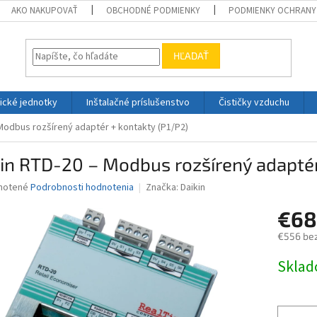
AKO NAKUPOVAŤ
OBCHODNÉ PODMIENKY
PODMIENKY OCHRANY
HĽADAŤ
ické jednotky
Inštalačné príslušenstvo
Čističky vzduchu
Modbus rozšírený adaptér + kontakty (P1/P2)
in RTD-20 – Modbus rozšírený adaptér
né
notené
Podrobnosti hodnotenia
Značka:
Daikin
nie
€68
u
€556 be
Jednotk
Skla
cena:
iek.