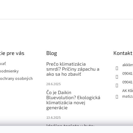
ie pre vás
Blog
Kontakt
vať
Prečo klimatizácia
akkli
smrdí? Príčiny zápachu a
podmienky
09041
ako sa ho zbaviť
ochrany osobných
09041
28.6.2025
AK Klí
Čo je Daikin
matiz
Bluevolution? Ekologická
klimatizácia novej
generácie
13.6.2025
Ideálna teplota v byte:
Koľko stupňov v lete a v