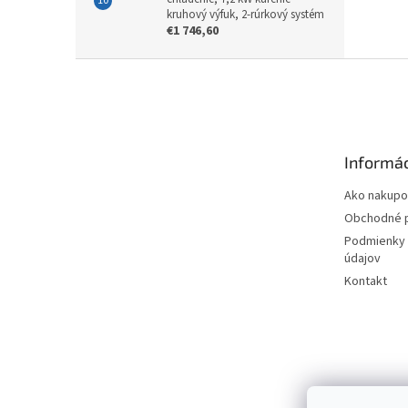
kruhový výfuk, 2-rúrkový systém
€1 746,60
Z
á
p
ä
t
Informác
i
e
Ako nakupo
Obchodné 
Podmienky 
údajov
Kontakt