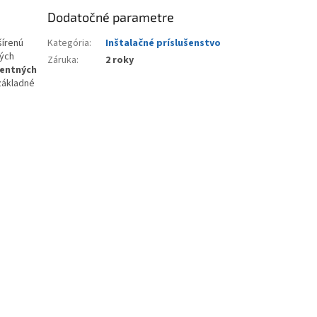
Dodatočné parametre
šírenú
Kategória
:
Inštalačné príslušenstvo
ých
Záruka
:
2 roky
gentných
základné