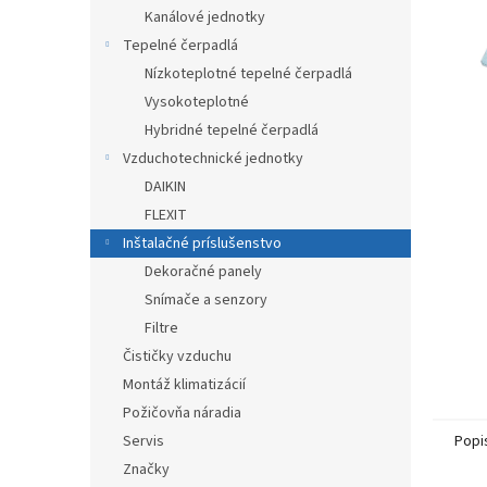
Kanálové jednotky
Tepelné čerpadlá
Nízkoteplotné tepelné čerpadlá
Vysokoteplotné
Hybridné tepelné čerpadlá
Vzduchotechnické jednotky
DAIKIN
FLEXIT
Inštalačné príslušenstvo
Dekoračné panely
Snímače a senzory
Filtre
Čističky vzduchu
Montáž klimatizácií
Požičovňa náradia
Servis
Popi
Značky