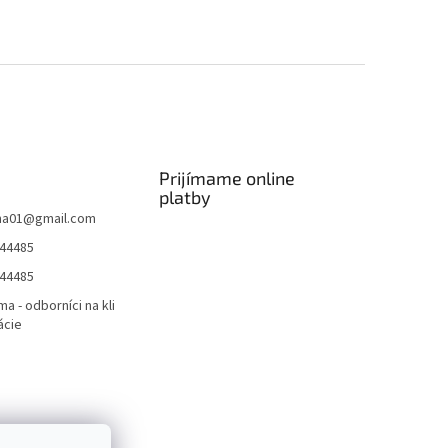
Prijímame online
platby
ma01
@
gmail.com
44485
44485
ma - odborníci na kli
ácie