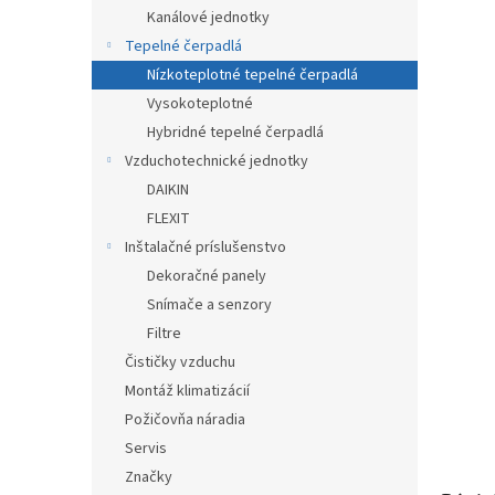
Kanálové jednotky
Tepelné čerpadlá
Nízkoteplotné tepelné čerpadlá
Vysokoteplotné
Hybridné tepelné čerpadlá
Vzduchotechnické jednotky
DAIKIN
FLEXIT
Inštalačné príslušenstvo
Dekoračné panely
Snímače a senzory
Filtre
Čističky vzduchu
Montáž klimatizácií
Požičovňa náradia
Servis
Značky