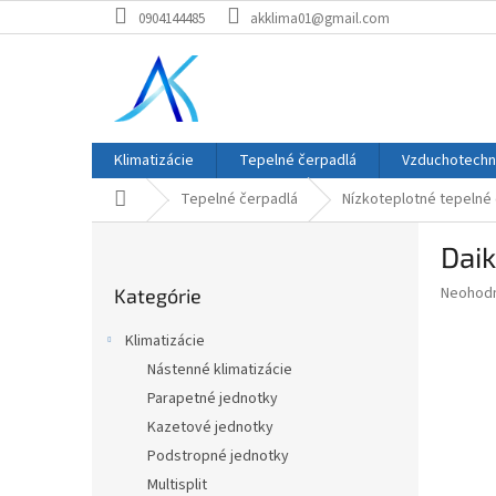
Prejsť
0904144485
akklima01@gmail.com
na
obsah
Klimatizácie
Tepelné čerpadlá
Vzduchotechn
Domov
Tepelné čerpadlá
Nízkoteplotné tepelné
B
Dai
o
Preskočiť
č
Priemer
Neohod
Kategórie
kategórie
n
hodnote
ý
produkt
Klimatizácie
p
je
Nástenné klimatizácie
0,0
a
z
Parapetné jednotky
n
5
e
Kazetové jednotky
hviezdič
l
Podstropné jednotky
Multisplit