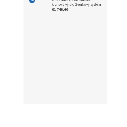
kruhový výfuk, 2-rúrkový systém
€1 746,60
Z
á
p
ä