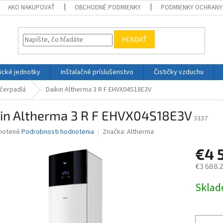
AKO NAKUPOVAŤ
OBCHODNÉ PODMIENKY
PODMIENKY OCHRANY
HĽADAŤ
ické jednotky
Inštalačné príslušenstvo
Čističky vzduchu
 čerpadlá
Daikin Altherma 3 R F EHVX04S18E3V
kin Altherma 3 R F EHVX04S18E3V
3337
né
notené
Podrobnosti hodnotenia
Značka:
Altherma
nie
€4 
u
€3 688,2
Jednotk
Skla
cena:
iek.