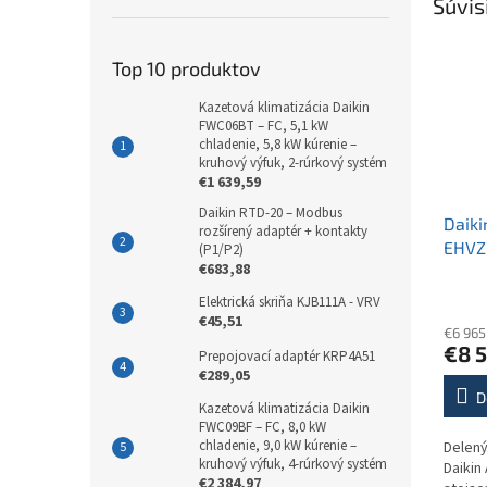
Súvis
Top 10 produktov
Kazetová klimatizácia Daikin
FWC06BT – FC, 5,1 kW
chladenie, 5,8 kW kúrenie –
kruhový výfuk, 2-rúrkový systém
€1 639,59
Daikin RTD-20 – Modbus
Daiki
rozšírený adaptér + kontakty
EHVZ
(P1/P2)
€683,88
Priem
Elektrická skriňa KJB111A - VRV
hodno
€45,51
€6 965
produ
€8 
je
Prepojovací adaptér KRP4A51
€289,05
5,0
z
D
Kazetová klimatizácia Daikin
5
FWC09BF – FC, 8,0 kW
hviezd
chladenie, 9,0 kW kúrenie –
Delený
kruhový výfuk, 4-rúrkový systém
Daikin
€2 384,97