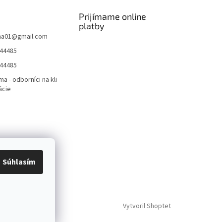
Prijímame online
platby
ma01
@
gmail.com
44485
44485
ma - odborníci na kli
ácie
Súhlasím
Vytvoril Shoptet