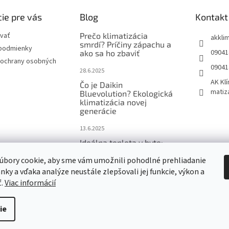
ie pre vás
Blog
Kontakt
vať
Prečo klimatizácia
akkli
smrdí? Príčiny zápachu a
podmienky
09041
ako sa ho zbaviť
ochrany osobných
09041
28.6.2025
AK Klí
Čo je Daikin
matiz
Bluevolution? Ekologická
klimatizácia novej
generácie
13.6.2025
Ideálna teplota v byte:
Koľko stupňov v lete a v
úbory cookie, aby sme vám umožnili pohodlné prehliadanie
zime je správne?
nky a vďaka analýze neustále zlepšovali jej funkcie, výkon a
3.5.2025
ť.
Viac informácií
ie
adlá, vzduchotechnika Daikin
. Všetky práva vyhradené.