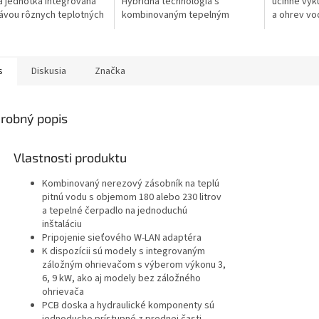
a jednotka integrovaná
Hybridná technológia s
účinné vyk
ávou rôznych teplotných
kombinovaným tepelným
a ohrev vo
čerpadlom typu plyn/vzduch-
systéme Da
voda a vzduch-vzduch na
predstavuj
vykurovanie, chladenie a...
riešenie pre
s
Diskusia
Značka
robný popis
Vlastnosti produktu
Kombinovaný nerezový zásobník na teplú
pitnú vodu s objemom 180 alebo 230 litrov
a tepelné čerpadlo na jednoduchú
inštaláciu
Pripojenie sieťového W-LAN adaptéra
K dispozícii sú modely s integrovaným
záložným ohrievačom s výberom výkonu 3,
6, 9 kW, ako aj modely bez záložného
ohrievača
PCB doska a hydraulické komponenty sú