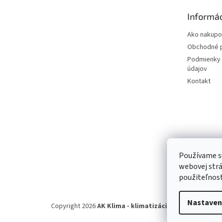
t
Informác
i
e
Ako nakupo
Obchodné 
Podmienky 
údajov
Kontakt
Používame s
webovej strá
použiteľnos
Nastaven
Copyright 2026
AK Klima - klimatizácie, tepelné čerp