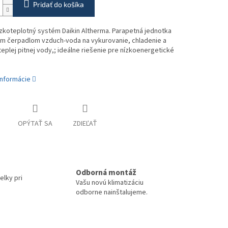
Pridať do košíka
zkoteplotný systém Daikin Altherma. Parapetná jednotka
ým čerpadlom vzduch-voda na vykurovanie, chladenie a
teplej pitnej vody,; ideálne riešenie pre nízkoenergetické
informácie
OPÝTAŤ SA
ZDIEĽAŤ
Odborná montáž
elky pri
Vašu novú klimatizáciu
odborne nainštalujeme.