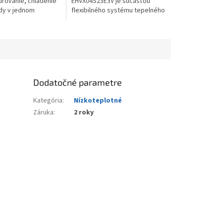
urovanie, chladenie
EHVX04S23E3V je súčasťou
dy v jednom
flexibilného systému tepelného
ikin Altherma 3 R F
čerpadla vzduch–voda. Tento
e najmodernejšie
model je určený pre menšie až
...
stredne...
Dodatočné parametre
Kategória
:
Nízkoteplotné
Záruka
:
2 roky