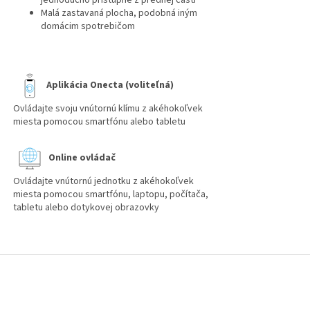
jednoducho prístupné z prednej časti
Malá zastavaná plocha, podobná iným
domácim spotrebičom
Aplikácia Onecta (voliteľná)
Ovládajte svoju vnútornú klímu z akéhokoľvek
miesta pomocou smartfónu alebo tabletu
Online ovládač
Ovládajte vnútornú jednotku z akéhokoľvek
miesta pomocou smartfónu, laptopu, počítača,
tabletu alebo dotykovej obrazovky