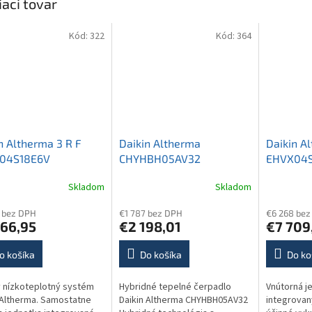
iaci tovar
Kód:
322
Kód:
364
n Altherma 3 R F
Daikin Altherma
Daikin A
04S18E6V
CHYHBH05AV32
EHVX04
Skladom
Skladom
erné
tenie
 bez DPH
€1 787 bez DPH
€6 268 bez
ktu
566,95
€2 198,01
€7 709
o košíka
Do košíka
Do ko
ičiek.
 nízkoteplotný systém
Hybridné tepelné čerpadlo
Vnútorná j
 Altherma. Samostatne
Daikin Altherma CHYHBH05AV32
integrova