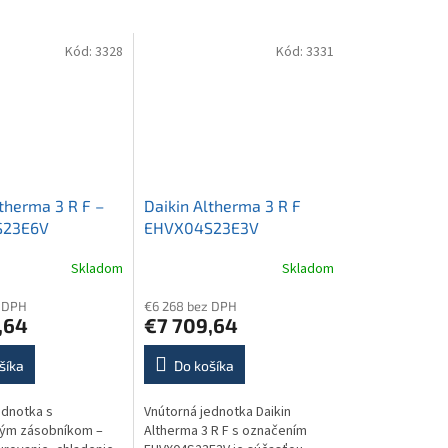
Kód:
3328
Kód:
3331
ltherma 3 R F –
Daikin Altherma 3 R F
S23E6V
EHVX04S23E3V
Skladom
Skladom
 DPH
€6 268 bez DPH
,64
€7 709,64
šíka
Do košíka
ednotka s
Vnútorná jednotka Daikin
ným zásobníkom –
Altherma 3 R F s označením