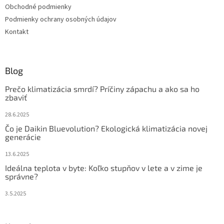
Obchodné podmienky
e
Podmienky ochrany osobných údajov
Kontakt
Blog
Prečo klimatizácia smrdí? Príčiny zápachu a ako sa ho
zbaviť
28.6.2025
Čo je Daikin Bluevolution? Ekologická klimatizácia novej
generácie
13.6.2025
Ideálna teplota v byte: Koľko stupňov v lete a v zime je
správne?
3.5.2025