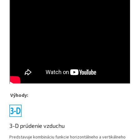
Výhody:
3-D prúdenie vzduchu
Predstavuje kombináciu funkcie horizontálneho a vertikálneho