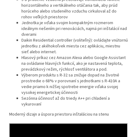
horizontálneho a vertikálneho otáčania tak, aby prúd
horúceho alebo studeného vzduchu cirkuloval až do
rohov veľkých priestorov
Jednotka je vďaka svojim kompaktným rozmerom
ideálnym riešením pri renováciách, najmä pri inštalácií nad
dverami
Daikin Residential controller (voliteľný): ovládajte vnútornú
jednotku z akéhokoľvek miesta cez aplikáciu, miestnu
sieť alebo internet.
Hlasový príkaz cez Amazon Alexa alebo Google Assistant
na ovládanie hlavných funkcií, ako je nastavená teplota,
prevádzkový režim, rýchlosť ventilátora a pod.
Výberom produktu s R-32 sa znižuje dopad na životné
prostredie o 68% v porovnaní s jednotkami s R-410A a
vedie priamo k nižšej spotrebe energie vďaka svojej
vysokej energetickej účinnosti
Sezónna účinnosť až do triedy A++ pri chladení a
vykurovaní
Moderný dizajn a úspora priestoru inštaláciou na stenu