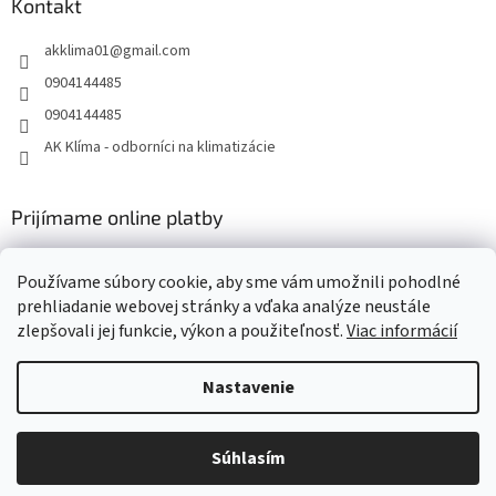
Kontakt
akklima01
@
gmail.com
0904144485
0904144485
AK Klíma - odborníci na klimatizácie
Prijímame online platby
Používame súbory cookie, aby sme vám umožnili pohodlné
prehliadanie webovej stránky a vďaka analýze neustále
zlepšovali jej funkcie, výkon a použiteľnosť.
Viac informácií
Vytvoril Shoptet
Nastavenie
Copyright 2026
AK Klima - klimatizácie, tepelné čerpadlá,
Súhlasím
vzduchotechnika Daikin
. Všetky práva vyhradené.