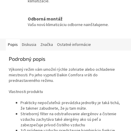
klimatizácie.
Odborná montáž
Vašu novú klimatizáciu odborne nainštalujeme.
Popis
Diskusia
Značka
Ostatné informácie
Podrobný popis
Výkonný režim vám umožní rýchle zohriatie alebo ochladenie
miestnosti. Po jeho vypnutí Daikin Comfora vráti do
prednastaveného režimu.
Vlastnosti produktu
Prakticky nepočuteľná: prevádzka jednotky je taká tichá,
že takmer zabudnete, že ju tam máte.
Strieborný filter na odstraňovanie alergénov a čistenie
vzduchu zachytáva také alergény ako sú peľ a
zabezpečuje prívod čistého vzduchu
3-D prúdenie vzduchu predstavuje kombináciu funkcie