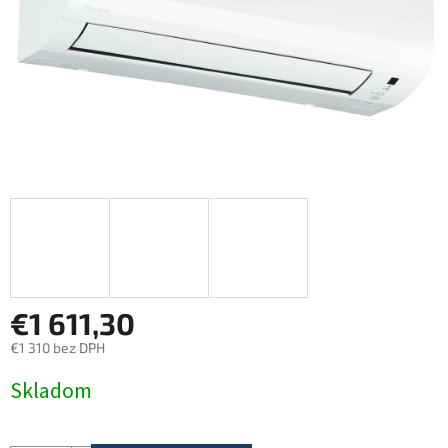
€1 611,30
€1 310 bez DPH
Jednotková
Skladom
cena: