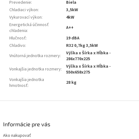
Prevedenie
:
Biela
Chladiaci výkon
:
3,5kW
Vykurovací výkon
:
4kW
Energetická účinnosť
A++
chladenia
:
Hlučnosť
:
19 dBA
Chladivo
:
R32 0,7kg 3,5kW
Výška x Šírka x Hĺbka -
Vnútorná jednotka rozmery
:
286x770x225
Výška x Šírka x Hĺbka -
Vonkajšia jednotka rozmery
:
550x658x275
Vonkajšia jednotka
28 kg
hmotnosť
:
Z
á
p
ä
Informácie pre vás
t
Ako nakupovať
i