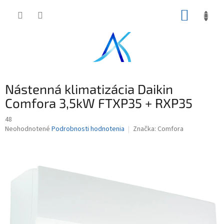
Prejsť
NÁKUP
na
obsah
KOŠÍK
Nástenná klimatizácia Daikin
Comfora 3,5kW FTXP35 + RXP35
48
Priemerné
Neohodnotené
Podrobnosti hodnotenia
Značka:
Comfora
hodnotenie
produktu
je
0,0
z
5
hviezdičiek.