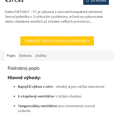
Do košíka
Daikin FWT03GT – FC je výkonná a zároveň kompaktná nástenná
fancoil jednotka s 2-rúrkovým systémom, určená na vykurovanie
alebo chladenie menších až stredne veľkých priestorov....
ZOBRAZIŤ VŠETKY SÚVISIACE PRODUKTY
Popis
Diskusia
Značka
Podrobný popis
Hlavné výhody:
Najvyšší výkon v sérii
– vhodný aj pre väčšie miestnosti
3-stupňový ventilátor
s tichým chodom
Tangenciálny ventilátor
pre rovnomerný rozvod
vzduchu