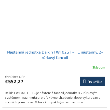
Nástenná jednotka Daikin FWT02GT – FC nástenný, 2-
rúrkový fancoil
Skladom
€449 bez DPH
€552,27
Do košíka
Daikin FWT02GT – FC je nástenná fancoil jednotka s 2-rúrkovým
systémom, navrhnutá pre efektívne chladenie alebo vykurovanie
menších priestorov. Vďaka kompaktným rozmerom a...