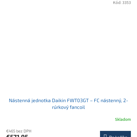
Kód:
3353
Nástenná jednotka Daikin FWT03GT – FC nástenný, 2-
rúrkový fancoil
Skladom
€465 bez DPH
€571,95