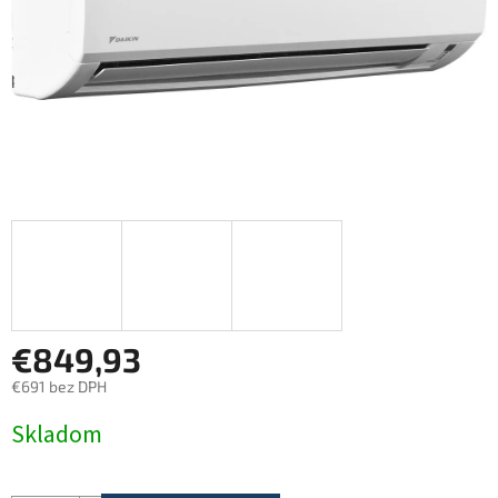
€849,93
€691 bez DPH
Jednotková
Skladom
cena: