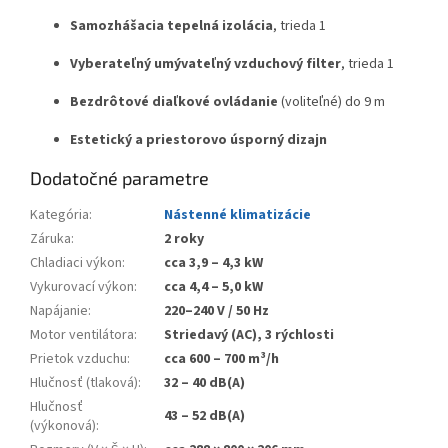
Samozhášacia tepelná izolácia
, trieda 1
Vyberateľný umývateľný vzduchový filter
, trieda 1
Bezdrôtové diaľkové ovládanie
(voliteľné) do 9 m
Estetický a priestorovo úsporný dizajn
Dodatočné parametre
Kategória
:
Nástenné klimatizácie
Záruka
:
2 roky
Chladiaci výkon
:
cca 3,9 – 4,3 kW
Vykurovací výkon
:
cca 4,4 – 5,0 kW
Napájanie
:
220–240 V / 50 Hz
Motor ventilátora
:
Striedavý (AC), 3 rýchlosti
Prietok vzduchu
:
cca 600 – 700 m³/h
Hlučnosť (tlaková)
:
32 – 40 dB(A)
Hlučnosť
43 – 52 dB(A)
(výkonová)
: