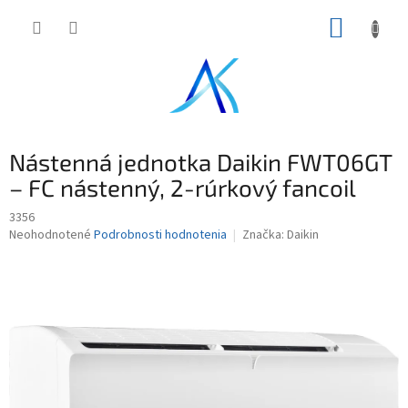
Prejsť
NÁKUP
na
obsah
KOŠÍK
Nástenná jednotka Daikin FWT06GT
– FC nástenný, 2-rúrkový fancoil
3356
Priemerné
Neohodnotené
Podrobnosti hodnotenia
Značka:
Daikin
hodnotenie
produktu
je
0,0
z
5
hviezdičiek.