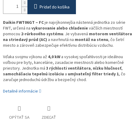
Pridať do košíka
Daikin FWT06GT – FC
je najvýkonnejšia nástenná jednotka zo série
FWT, určená na
vykurovanie alebo chladenie
väčších miestností
pomocou
2-rúrkového systému
. Je vybavená
motorom ventilátora
na striedavý prúd (AC)
a navrhnutá na
montáž na stenu
, čo šetrí
miesto a zároveň zabezpečuje efektívnu distribúciu vzduchu.
Vďaka svojmu výkonu až
4,0 kW
a vysokej spoľahlivosti je ideálnou
voľbou pre byty, kancelárie, zasadacie miestnosti alebo komerčné
priestory. Jednotka má
3 rýchlosti ventilátora
,
nízku hlučnosť
,
samozhášaciu tepelnú izoláciu
a
umývateľný filter triedy 1
, čo
zaručuje jednoduchú údržbu a bezpečný chod.
Detailné informácie
OPÝTAŤ SA
ZDIEĽAŤ