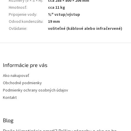
Rozmery (V × Š × H)
:
cca 288 × 800 × 206 mm
Hmotnosť
:
cca 11 kg
Pripojenie vody
:
½" vstup/výstup
Odvod kondenzátu
:
19 mm
Ovládanie
:
voliteľné (káblové alebo infračervené)
Z
á
p
ä
Informácie pre vás
t
Ako nakupovať
i
Obchodné podmienky
e
Podmienky ochrany osobných údajov
Kontakt
Blog
Prečo klimatizácia smrdí? Príčiny zápachu a ako sa ho