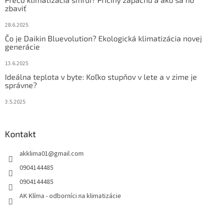
zbaviť
28.6.2025
Čo je Daikin Bluevolution? Ekologická klimatizácia novej
generácie
13.6.2025
Ideálna teplota v byte: Koľko stupňov v lete a v zime je
správne?
3.5.2025
Kontakt
akklima01
@
gmail.com
0904144485
0904144485
AK Klíma - odborníci na klimatizácie