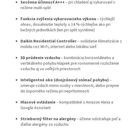
Sezónna účinnosť A+++
– pri chladení aj vykurovaní v
režime multi-split
Funkcia zvýšenia vykurovacieho výkonu
– rýchlejší
ohrev, dosiahnutie teploty o 14 % rýchlejšie ako pri
bežných jednotkách (len pri split systéme)
Daikin Residential Controller
– ovládanie klimatizácie z
mobilu cez Wi-Fi, internet alebo lokálnu sieť
3D prúdenie vzduchu
– kombinácia horizontálneho a
vertikálneho pohybu klapiek pre rovnomerné rozloženie
vzduchu aj vo veľkých priestoroch
Inteligentné oko (dvojzónový snímač pohybu)
–
smeruje vzduch mimo osoby v miestnosti, alebo prepne
do úsporného režimu pri neprítomnosti
Hlasové ovládanie
– kompatibilné s Amazon Alexa a
Google Assistant
Strieborný filter na alergény
– účinne odstraňuje peľ a
ďalšie alergény zo vzduchu