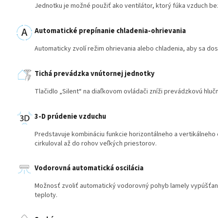
Jednotku je možné použiť ako ventilátor, ktorý fúka vzduch bez
Automatické prepínanie chladenia-ohrievania
Automaticky zvolí režim ohrievania alebo chladenia, aby sa dos
Tichá prevádzka vnútornej jednotky
Tlačidlo „Silent“ na diaľkovom ovládači zníži prevádzkovú hluč
3-D prúdenie vzduchu
Predstavuje kombináciu funkcie horizontálneho a vertikálneho
cirkuloval až do rohov veľkých priestorov.
Vodorovná automatická oscilácia
Možnosť zvoliť automatický vodorovný pohyb lamely vypúšťan
teploty.