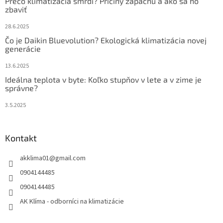
Prečo klimatizácia smrdí? Príčiny zápachu a ako sa ho
zbaviť
28.6.2025
Čo je Daikin Bluevolution? Ekologická klimatizácia novej
generácie
13.6.2025
Ideálna teplota v byte: Koľko stupňov v lete a v zime je
správne?
3.5.2025
Kontakt
akklima01
@
gmail.com
0904144485
0904144485
AK Klíma - odborníci na klimatizácie