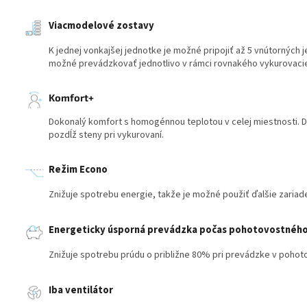
Viacmodelové zostavy
K jednej vonkajšej jednotke je možné pripojiť až 5 vnútorných 
možné prevádzkovať jednotlivo v rámci rovnakého vykurovacie
Komfort+
Dokonalý komfort s homogénnou teplotou v celej miestnosti. D
pozdĺž steny pri vykurovaní.
Režim Econo
Znižuje spotrebu energie, takže je možné použiť ďalšie zariade
Energeticky úsporná prevádzka počas pohotovostného
Znižuje spotrebu prúdu o približne 80% pri prevádzke v poho
Iba ventilátor