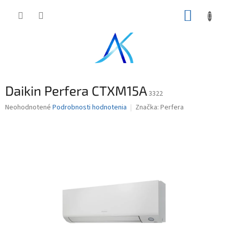
Prejsť
NÁKUP
na
obsah
KOŠÍK
Daikin Perfera CTXM15A
3322
Priemerné
Neohodnotené
Podrobnosti hodnotenia
Značka:
Perfera
hodnotenie
produktu
je
0,0
z
5
hviezdičiek.