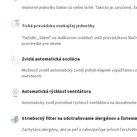
Vnútorné jednotky Daikin sú veľmi tiché. Takisto je zaručené, že
Tichá prevádzka vonkajšej jednotky
Tlačidlo „Silent“ na diaľkovom ovládači zníži prevádzkovú hluč
prostredie pre okolie.
Zvislá automatická oscilácia
Možnosť zvoliť automatický zvislý pohyb klapiek vypúšťania vz
miestnosti.
Automatická rýchlosť ventilátora
Automaticky zvolí potrebnú rýchlosť ventilátora na dosiahnutie
Strieborný filter na odstraňovanie alergénov a čisteni
Zachytáva alergény, ako je peľ a zabezpečuje prívod čerstvé