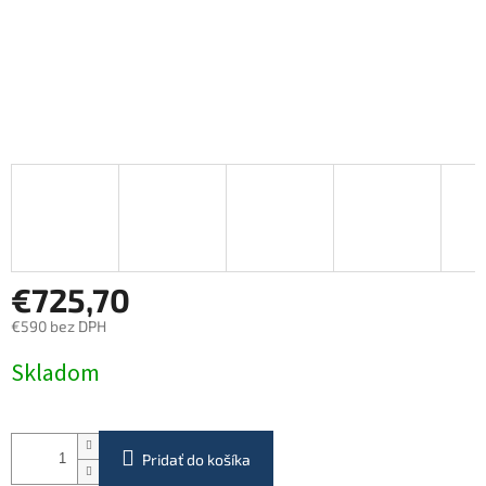
€725,70
€590 bez DPH
Jednotková
Skladom
cena:
Pridať do košíka