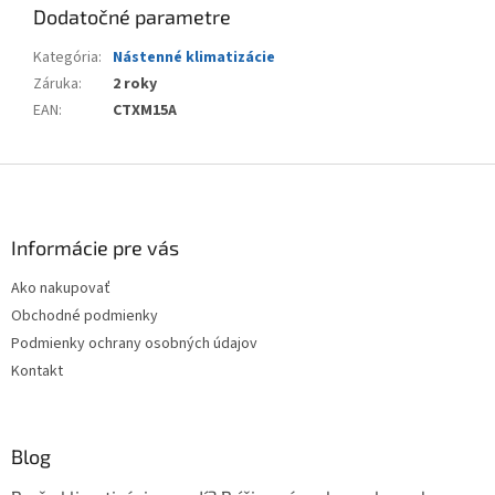
Dodatočné parametre
Kategória
:
Nástenné klimatizácie
Záruka
:
2 roky
EAN
:
CTXM15A
Z
á
p
ä
Informácie pre vás
t
Ako nakupovať
i
Obchodné podmienky
e
Podmienky ochrany osobných údajov
Kontakt
Blog