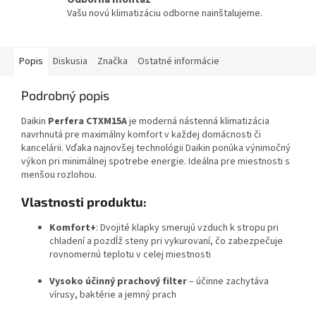
Vašu novú klimatizáciu odborne nainštalujeme.
Popis
Diskusia
Značka
Ostatné informácie
Podrobný popis
Daikin
Perfera CTXM15A
je moderná nástenná klimatizácia
navrhnutá pre maximálny komfort v každej domácnosti či
kancelárii. Vďaka najnovšej technológii Daikin ponúka výnimočný
výkon pri minimálnej spotrebe energie. Ideálna pre miestnosti s
menšou rozlohou.
Vlastnosti produktu:
Komfort+
: Dvojité klapky smerujú vzduch k stropu pri
chladení a pozdĺž steny pri vykurovaní, čo zabezpečuje
rovnomernú teplotu v celej miestnosti
Vysoko účinný prachový filter
– účinne zachytáva
vírusy, baktérie a jemný prach