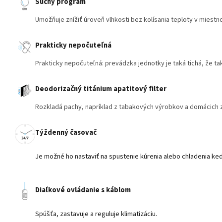
Suchý program
Umožňuje znížiť úroveň vlhkosti bez kolísania teploty v miestno
Prakticky nepočuteľná
Prakticky nepočuteľná: prevádzka jednotky je taká tichá, že t
Deodorizačný titánium apatitový filter
Rozkladá pachy, napríklad z tabakových výrobkov a domácich 
Týždenný časovač
Je možné ho nastaviť na spustenie kúrenia alebo chladenia k
Diaľkové ovládanie s káblom
Spúšťa, zastavuje a reguluje klimatizáciu.