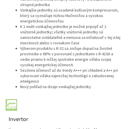
stropná jednotka
Vonkajšie jednotky sú osadené kolísavým kompresorom,
ktorý sa vyznačuje nízkou hlučnosťou a vysokou
energetickou účinnosťou
K 1 multi vonkajšej jednotke je možné pripojiť až 2
vnútorné jednotky; všetky vnútorné jednotky sú
samostatne ovládateľné a nemusia sa inštalovať v tej istej
miestnosti alebo v rovnakom čase
Výberom produktu s R-32 sa znižuje dopad na životné
prostredie o 68% v porovnaní s jednotkami s R-410A a
vedie priamo k nižšej spotrebe energie vďaka svojej
vysokej energetickej účinnosti
Sezónna účinnosť až do triedy A+++ pri chladení a A++ pri
vykurovaní vďaka najnovšej technológii a zabudovanej
inteligencii
Nový pohľad na dizajn vonkajšej jednotky
Invertor