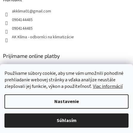
akklima01
@
gmail.com
0904144485
0904144485
AK Klíma - odborníci na klimatizácie
Prijímame online platby
Používame súbory cookie, aby sme vám umožnili pohodlné
prehliadanie webovej stránky a vďaka analýze neustále
zlepšovali jej funkcie, výkon a použiteľnosť.
Viac informácií
Vytvoril Shoptet
Nastavenie
Copyright 2026
AK Klima - klimatizácie, tepelné čerpadlá,
Súhlasím
vzduchotechnika Daikin
. Všetky práva vyhradené.