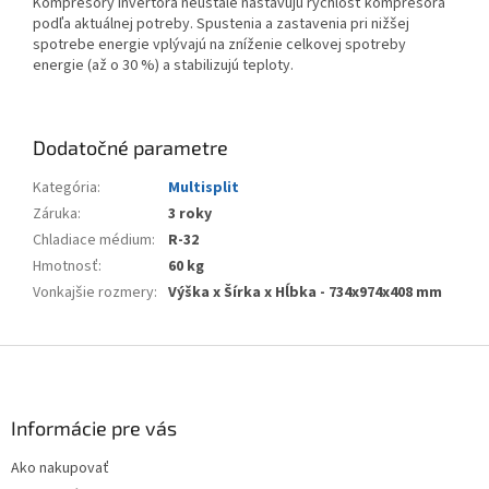
Kompresory invertora neustále nastavujú rýchlosť kompresora
podľa aktuálnej potreby. Spustenia a zastavenia pri nižšej
spotrebe energie vplývajú na zníženie celkovej spotreby
energie (až o 30 %) a stabilizujú teploty.
Dodatočné parametre
Kategória
:
Multisplit
Záruka
:
3 roky
Chladiace médium
:
R-32
Hmotnosť
:
60 kg
Vonkajšie rozmery
:
Výška x Šírka x Hĺbka - 734x974x408 mm
Z
á
p
ä
Informácie pre vás
t
Ako nakupovať
i