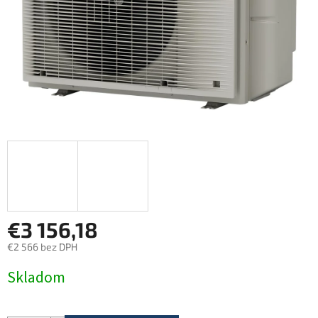
€3 156,18
€2 566 bez DPH
Jednotková
Skladom
cena: