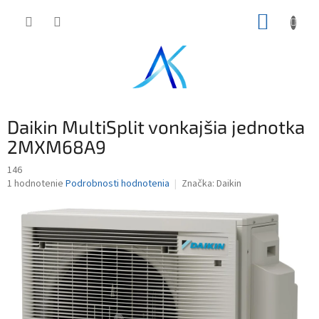
Prejsť
NÁKUP
na
obsah
KOŠÍK
Daikin MultiSplit vonkajšia jednotka
2MXM68A9
146
Priemerné
1 hodnotenie
Podrobnosti hodnotenia
Značka:
Daikin
hodnotenie
produktu
je
5,0
z
5
hviezdičiek.