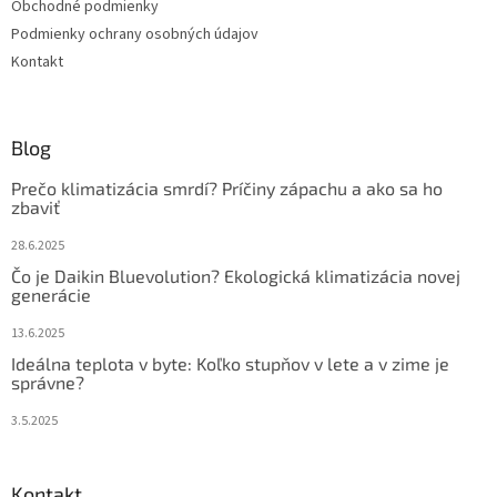
Obchodné podmienky
e
Podmienky ochrany osobných údajov
Kontakt
Blog
Prečo klimatizácia smrdí? Príčiny zápachu a ako sa ho
zbaviť
28.6.2025
Čo je Daikin Bluevolution? Ekologická klimatizácia novej
generácie
13.6.2025
Ideálna teplota v byte: Koľko stupňov v lete a v zime je
správne?
3.5.2025
Kontakt