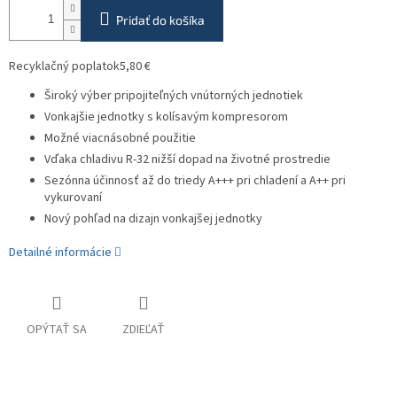
Pridať do košíka
Recyklačný poplatok
5,80 €
Široký výber pripojiteľných vnútorných jednotiek
Vonkajšie jednotky s kolísavým kompresorom
Možné viacnásobné použitie
Vďaka chladivu R-32 nižší dopad na životné prostredie
Sezónna účinnosť až do triedy A+++ pri chladení a A++ pri
vykurovaní
Nový pohľad na dizajn vonkajšej jednotky
Detailné informácie
OPÝTAŤ SA
ZDIEĽAŤ