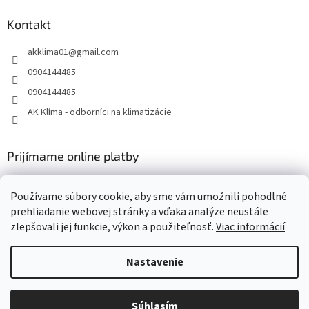
Kontakt
akklima01
@
gmail.com
0904144485
0904144485
AK Klíma - odborníci na klimatizácie
Prijímame online platby
Používame súbory cookie, aby sme vám umožnili pohodlné
prehliadanie webovej stránky a vďaka analýze neustále
zlepšovali jej funkcie, výkon a použiteľnosť.
Viac informácií
Vytvoril Shoptet
Nastavenie
Copyright 2026
AK Klima - klimatizácie, tepelné čerpadlá,
Súhlasím
vzduchotechnika Daikin
. Všetky práva vyhradené.