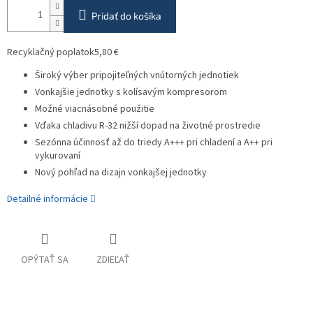
Pridať do košíka
Recyklačný poplatok
5,80 €
Široký výber pripojiteľných vnútorných jednotiek
Vonkajšie jednotky s kolísavým kompresorom
Možné viacnásobné použitie
Vďaka chladivu R-32 nižší dopad na životné prostredie
Sezónna účinnosť až do triedy A+++ pri chladení a A++ pri
vykurovaní
Nový pohľad na dizajn vonkajšej jednotky
Detailné informácie
OPÝTAŤ SA
ZDIEĽAŤ