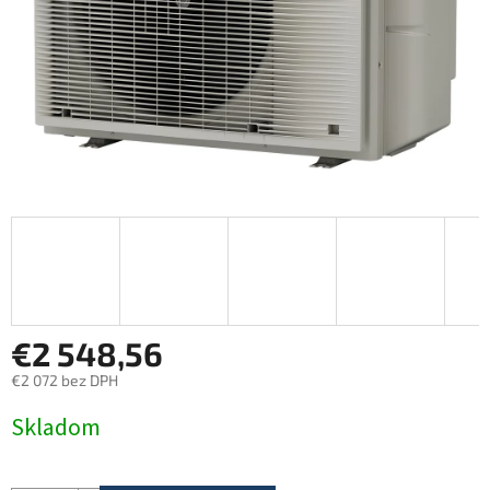
€2 548,56
€2 072 bez DPH
Jednotková
Skladom
cena: