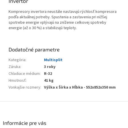
Invertor
Kompresory invertora neustále nastavujú rýchlosť kompresora
podľa aktuálnej potreby. Spustenia a zastavenia pri nižšej
spotrebe energie vplývajú na zníženie celkovej spotreby
energie (až o 30 %) a stabilizujú teploty.
Dodatočné parametre
Kategória
:
Multisplit
Záruka
:
3 roky
Chladiace médium
:
R-32
Hmotnosť
:
41 kg
Vonkajšie rozmery
:
Výška x Šírka x Hĺbka - 552x852x350 mm
Z
á
p
ä
Informácie pre vás