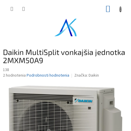
Prejsť
NÁKUP
na
obsah
KOŠÍK
Daikin MultiSplit vonkajšia jednotka
2MXM50A9
138
Priemerné
2 hodnotenia
Podrobnosti hodnotenia
Značka:
Daikin
hodnotenie
produktu
je
4,5
z
5
hviezdičiek.