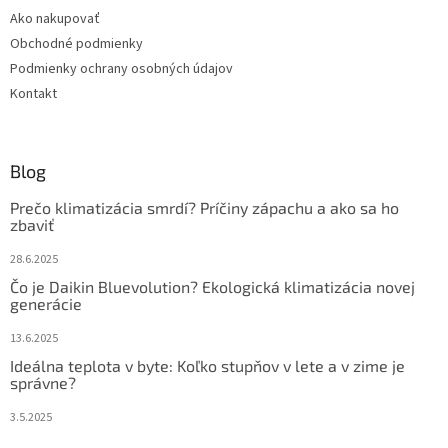
t
Ako nakupovať
i
Obchodné podmienky
e
Podmienky ochrany osobných údajov
Kontakt
Blog
Prečo klimatizácia smrdí? Príčiny zápachu a ako sa ho
zbaviť
28.6.2025
Čo je Daikin Bluevolution? Ekologická klimatizácia novej
generácie
13.6.2025
Ideálna teplota v byte: Koľko stupňov v lete a v zime je
správne?
3.5.2025