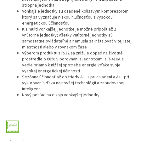
stropná jednotka
Vonkajšie jednotky sú osadené kolísavým kompresorom,
ktorý sa vyznačuje nízkou hlučnosťou a vysokou
energetickou účinnosťou
K 1 multi vonkajšej jednotke je možné pripojiť až 2
vnútorné jednotky; všetky vnútorné jednotky sú
samostatne ovládateľné a nemusia sa inštalovať v tej istej
miestnosti alebo v rovnakom čase
Výberom produktu s R-32 sa znižuje dopad na životné
prostredie o 68% v porovnaní s jednotkami s R-410A a
vedie priamo k nižšej spotrebe energie vďaka svojej
vysokej energetickej účinnosti
Sezónna účinnosť až do triedy A+++ pri chladení a A++ pri
vykurovaní vďaka najnovšej technológii a zabudovanej
inteligencii
Nový pohľad na dizajn vonkajšej jednotky