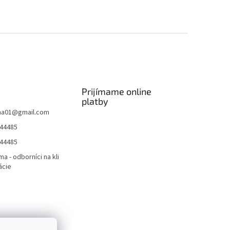
Prijímame online
platby
ma01
@
gmail.com
44485
44485
ma - odborníci na kli
ácie