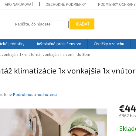
AKO NAKUPOVAŤ
OBCHODNÉ PODMIENKY
PODMIENKY OCHRANY
HĽADAŤ
ické jednotky
Inštalačné príslušenstvo
Čističky vzduchu
x vonkajšia 1x vnútorná, vonkajšia na zemi, do 3bm
áž klimatizácie 1x vonkajšia 1x vnútor
m
né
notené
Podrobnosti hodnotenia
nie
€44
u
€362 be
Jednotk
Skla
cena:
iek.