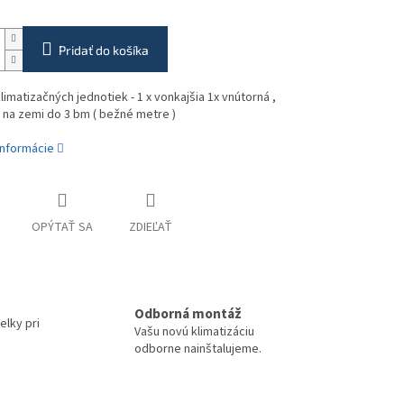
Pridať do košíka
imatizačných jednotiek - 1 x vonkajšia 1x vnútorná ,
 na zemi do 3 bm ( bežné metre )
informácie
OPÝTAŤ SA
ZDIEĽAŤ
Odborná montáž
elky pri
Vašu novú klimatizáciu
odborne nainštalujeme.