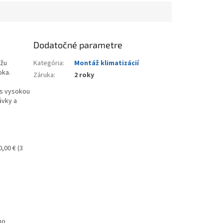
Dodatočné parametre
ôžu
Kategória
:
Montáž klimatizácií
oka.
Záruka
:
2 roky
 s vysokou
ávky a
,00 € (3
ho