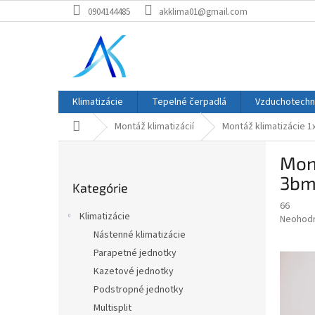
Prejsť
0904144485
akklima01@gmail.com
na
obsah
Klimatizácie
Tepelné čerpadlá
Vzduchotechn
Domov
Montáž klimatizácií
Montáž klimatizácie 1
B
Mont
o
Preskočiť
č
3b
Kategórie
kategórie
n
66
ý
Klimatizácie
Priemer
Neohod
p
hodnote
Nástenné klimatizácie
a
produkt
Parapetné jednotky
n
je
e
Kazetové jednotky
0,0
z
l
Podstropné jednotky
5
Multisplit
hviezdič