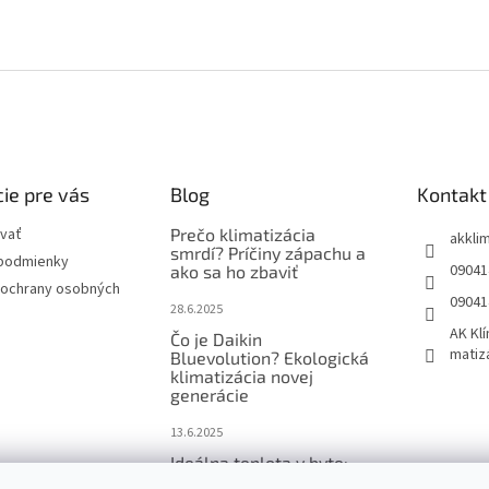
ie pre vás
Blog
Kontakt
vať
Prečo klimatizácia
akkli
smrdí? Príčiny zápachu a
podmienky
09041
ako sa ho zbaviť
ochrany osobných
09041
28.6.2025
AK Klí
Čo je Daikin
matiz
Bluevolution? Ekologická
klimatizácia novej
generácie
13.6.2025
Ideálna teplota v byte:
Koľko stupňov v lete a v