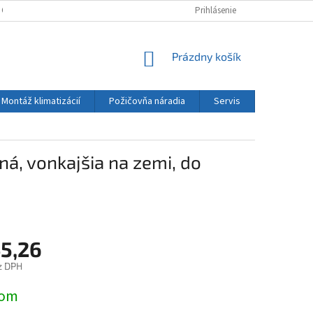
 OSOBNÝCH ÚDAJOV
KONTAKT
Prihlásenie
NÁKUPNÝ
Prázdny košík
KOŠÍK
Montáž klimatizácií
Požičovňa náradia
Servis
Kontakt
ná, vonkajšia na zemi, do
5,26
z DPH
ová
dom