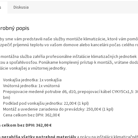
s
Diskusia
robný popis
 by sme vám predstavili naše služby montáže klimatizácie, ktoré vám pom
zpečiť príjemnú teplotu vo vašom domove alebo kancelárii počas celého r
 montážna služba zahŕňa profesionálne inštalácie klimatizačných jednotiek
itou a spoľahlivosťou. Ponúkame komplexný prístup k montáži, vrátane dod
lácie vonkajšej a vnútornej jednotky.
Vonkajšia jednotka: 1x vonkajšia
Vnútorná jednotka: 1x vnútorná
Prepojovacie medené potrubie d6, d10, prepojovací kábel CYKY5Cx1,5: 30
bm)
Podklad pod vonkajšiu jednotku: 22,00 € (1 kpl)
Montáž a uvedenie zariadenia do prevádzky: 250,00 € (1 kpl)
Cena celkom bez DPH: 362,00 €
 celkom bez DPH: 362,00 €
 nezahŕňa všetky potrebné materiály
a prácu na inštalácii klimatizačné