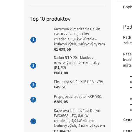
Popi
Top 10 produktov
Pod
Kazetová klimatizácia Daikin
FWC06BT – FC, 5,1 kW
Radi
chladenie, 5,8 kW kúrenie –
zabe
kruhový výfuk, 2-rúrkový systém
€1 639,59
Naša
Daikin RTD-20 – Modbus
kval
rozšírený adaptér + kontakty
inšta
(P1/P2)
€683,88
Elektrická skriňa KJB111A - VRV
€45,51
Prepojovací adaptér KRP4A51
€289,05
Kazetová klimatizácia Daikin
FWC09BF – FC, 8,0 kW
Cena
chladenie, 9,0 kW kúrenie –
kruhový výfuk, 4-rúrkový systém
€2 384,97
Cena