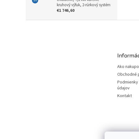
kruhový výfuk, 2-rúrkový systém
€1 746,60
Z
á
p
ä
t
Informác
i
e
Ako nakupo
Obchodné 
Podmienky 
údajov
Kontakt