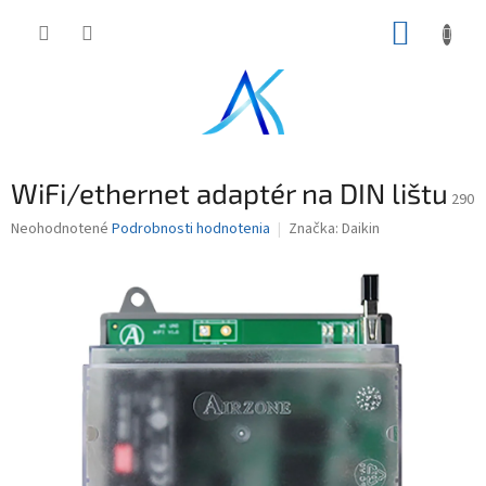
Prejsť
NÁKUP
na
obsah
KOŠÍK
WiFi/ethernet adaptér na DIN lištu
290
Priemerné
Neohodnotené
Podrobnosti hodnotenia
Značka:
Daikin
hodnotenie
produktu
je
0,0
z
5
hviezdičiek.