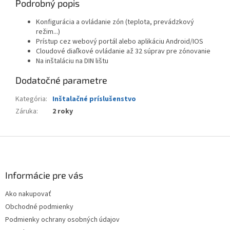
Podrobný popis
Konfigurácia a ovládanie zón (teplota, prevádzkový
režim...)
Prístup cez webový portál alebo aplikáciu Android/IOS
Cloudové diaľkové ovládanie až 32 súprav pre zónovanie
Na inštaláciu na DIN lištu
Dodatočné parametre
Kategória
:
Inštalačné príslušenstvo
Záruka
:
2 roky
Z
á
p
ä
Informácie pre vás
t
Ako nakupovať
i
Obchodné podmienky
e
Podmienky ochrany osobných údajov