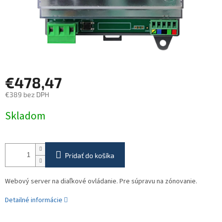
€478,47
€389 bez DPH
Jednotková
Skladom
cena:
Pridať do košíka
Webový server na diaľkové ovládanie. Pre súpravu na zónovanie.
Detailné informácie