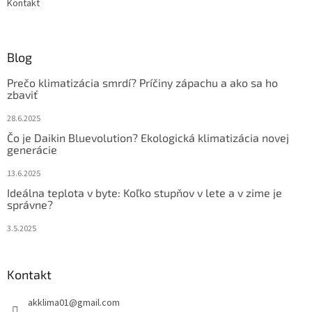
Kontakt
Blog
Prečo klimatizácia smrdí? Príčiny zápachu a ako sa ho
zbaviť
28.6.2025
Čo je Daikin Bluevolution? Ekologická klimatizácia novej
generácie
13.6.2025
Ideálna teplota v byte: Koľko stupňov v lete a v zime je
správne?
3.5.2025
Kontakt
akklima01
@
gmail.com