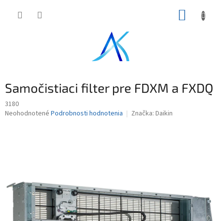
Prejsť
NÁKUP
na
obsah
KOŠÍK
Samočistiaci filter pre FDXM a FXDQ
3180
Priemerné
Neohodnotené
Podrobnosti hodnotenia
Značka:
Daikin
hodnotenie
produktu
je
0,0
z
5
hviezdičiek.