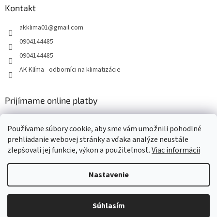
Kontakt
akklima01
@
gmail.com
0904144485
0904144485
AK Klíma - odborníci na klimatizácie
Prijímame online platby
Používame súbory cookie, aby sme vám umožnili pohodlné
prehliadanie webovej stránky a vďaka analýze neustále
zlepšovali jej funkcie, výkon a použiteľnosť.
Viac informácií
Vytvoril Shoptet
Nastavenie
Copyright 2026
AK Klima - klimatizácie, tepelné čerpadlá,
Súhlasím
vzduchotechnika Daikin
. Všetky práva vyhradené.