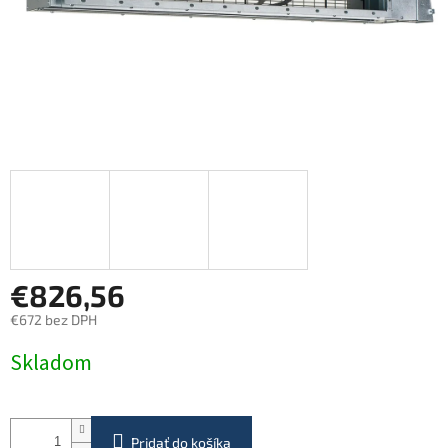
€826,56
€672 bez DPH
Jednotková
Skladom
cena:
Pridať do košíka