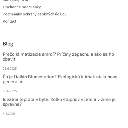
Ako nakupovať
i
Obchodné podmienky
e
Podmienky ochrany osobných údajov
Kontakt
Blog
Prečo klimatizácia smrdí? Príčiny zápachu a ako sa ho
zbaviť
28.6.2025
Čo je Daikin Bluevolution? Ekologická klimatizácia novej
generácie
13.6.2025
Ideálna teplota v byte: Koľko stupňov v lete a v zime je
správne?
3.5.2025