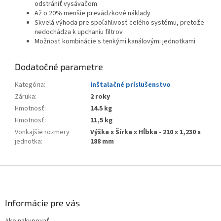
odstrániť vysávačom
Až o 20% menšie prevádzkové náklady
Skvelá výhoda pre spoľahlivosť celého systému, pretože
nedochádza k upchaniu filtrov
Možnosť kombinácie s tenkými kanálovými jednotkami
Dodatočné parametre
Kategória
:
Inštalačné príslušenstvo
Záruka
:
2 roky
Hmotnosť
:
14.5 kg
Hmotnosť
:
11,5 kg
Vonkajšie rozmery
Výška x Šírka x Hĺbka - 210 x 1,230 x
jednotka
:
188 mm
Z
á
p
ä
Informácie pre vás
t