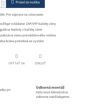
Pridať do košíka
NX. Pre súpravu na zónovanie.
ožňuje ovládanie ZAP/VYP každej zóny
gulácia teploty v každej zóne
gnalizácia stavu prevádzkového režimu
dna brána potrebná na systém
OPÝTAŤ SA
ZDIEĽAŤ
Odborná montáž
elky pri
Vašu novú klimatizáciu
odborne nainštalujeme.