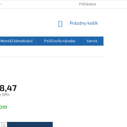
 OSOBNÝCH ÚDAJOV
KONTAKT
Prihlásenie
NÁKUPNÝ
Prázdny košík
KOŠÍK
Montáž klimatizácií
Požičovňa náradia
Servis
Kontakt
8,47
z DPH
ová
dom