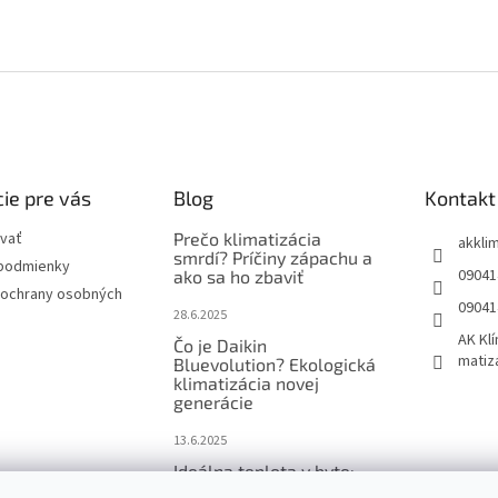
ie pre vás
Blog
Kontakt
vať
Prečo klimatizácia
akkli
smrdí? Príčiny zápachu a
podmienky
09041
ako sa ho zbaviť
ochrany osobných
09041
28.6.2025
AK Klí
Čo je Daikin
matiz
Bluevolution? Ekologická
klimatizácia novej
generácie
13.6.2025
Ideálna teplota v byte:
Koľko stupňov v lete a v