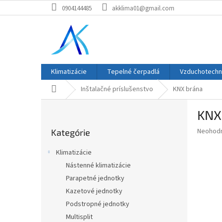
Prejsť
0904144485
akklima01@gmail.com
na
obsah
Klimatizácie
Tepelné čerpadlá
Vzduchotechn
Domov
Inštalačné príslušenstvo
KNX brána
B
KNX
o
Preskočiť
č
Priemer
Neohod
Kategórie
kategórie
n
hodnote
ý
produkt
Klimatizácie
p
je
Nástenné klimatizácie
0,0
a
z
Parapetné jednotky
n
5
e
Kazetové jednotky
hviezdič
l
Podstropné jednotky
Multisplit