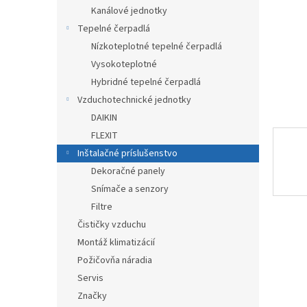
Kanálové jednotky
Tepelné čerpadlá
Nízkoteplotné tepelné čerpadlá
Vysokoteplotné
Hybridné tepelné čerpadlá
Vzduchotechnické jednotky
DAIKIN
FLEXIT
Inštalačné príslušenstvo
Dekoračné panely
Snímače a senzory
Filtre
Čističky vzduchu
Montáž klimatizácií
Požičovňa náradia
Servis
Značky