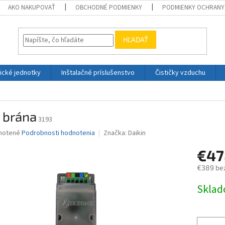
AKO NAKUPOVAŤ
OBCHODNÉ PODMIENKY
PODMIENKY OCHRANY
HĽADAŤ
ické jednotky
Inštalačné príslušenstvo
Čističky vzduchu
 brána
3193
né
notené
Podrobnosti hodnotenia
Značka:
Daikin
nie
€47
u
€389 be
Jednotk
Skla
cena:
iek.