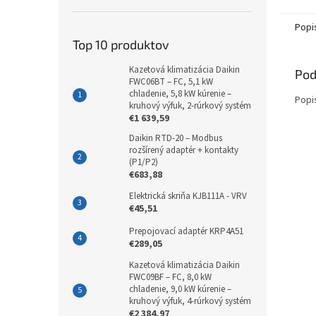
Popi
Top 10 produktov
Kazetová klimatizácia Daikin
Pod
FWC06BT – FC, 5,1 kW
chladenie, 5,8 kW kúrenie –
Popi
kruhový výfuk, 2-rúrkový systém
€1 639,59
Daikin RTD-20 – Modbus
rozšírený adaptér + kontakty
(P1/P2)
€683,88
Elektrická skriňa KJB111A - VRV
€45,51
Prepojovací adaptér KRP4A51
€289,05
Kazetová klimatizácia Daikin
FWC09BF – FC, 8,0 kW
chladenie, 9,0 kW kúrenie –
kruhový výfuk, 4-rúrkový systém
€2 384,97