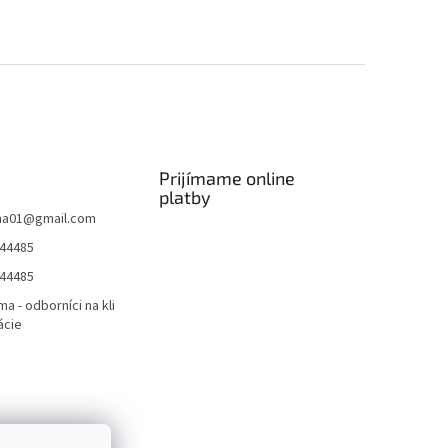
Prijímame online
platby
ma01
@
gmail.com
44485
44485
ma - odborníci na kli
ácie