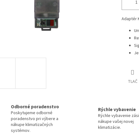
Adaptér K
Um
Re
Si
Je
TLAČ
Odborné poradenstvo
Rýchle vybavenie
Poskytujeme odborné
Rýchle vybavenie zási
poradenstvo pri výbere a
nákupe vašej novej
nákupe klimatizačných
klimatizácie.
systémov.