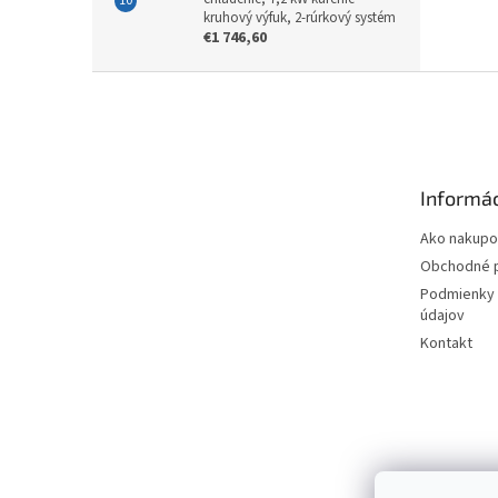
kruhový výfuk, 2-rúrkový systém
€1 746,60
Z
á
p
ä
t
Informác
i
e
Ako nakupo
Obchodné 
Podmienky 
údajov
Kontakt