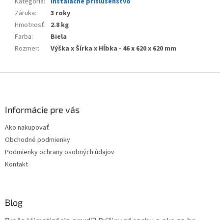
Kategória
:
Inštalačné príslušenstvo
Záruka
:
3 roky
Hmotnosť
:
2.8 kg
Farba
:
Biela
Rozmer
:
Výška x Šírka x Hĺbka - 46 x 620 x 620 mm
Z
á
p
ä
Informácie pre vás
t
Ako nakupovať
i
Obchodné podmienky
e
Podmienky ochrany osobných údajov
Kontakt
Blog