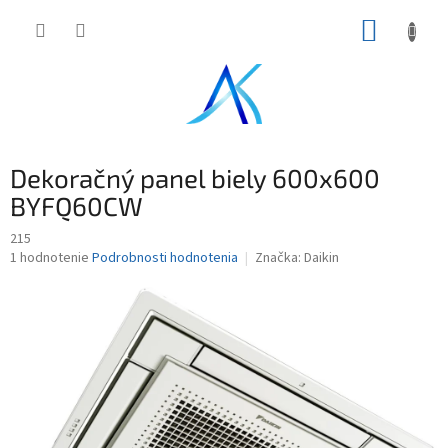
Prejsť
NÁKUP
na
obsah
KOŠÍK
Dekoračný panel biely 600x600
BYFQ60CW
215
Priemerné
1 hodnotenie
Podrobnosti hodnotenia
Značka:
Daikin
hodnotenie
produktu
je
5,0
z
5
hviezdičiek.