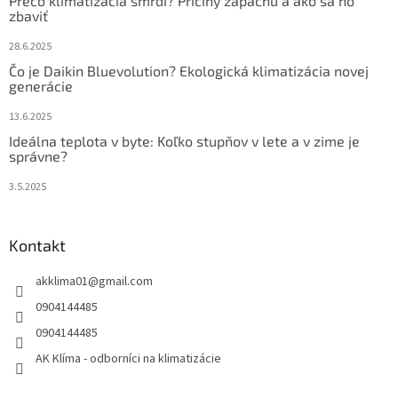
Prečo klimatizácia smrdí? Príčiny zápachu a ako sa ho
zbaviť
28.6.2025
Čo je Daikin Bluevolution? Ekologická klimatizácia novej
generácie
13.6.2025
Ideálna teplota v byte: Koľko stupňov v lete a v zime je
správne?
3.5.2025
Kontakt
akklima01
@
gmail.com
0904144485
0904144485
AK Klíma - odborníci na klimatizácie