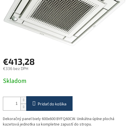
€413,28
€336 bez DPH
Jednotková
Skladom
cena:
Pridať do košíka
Dekoračný panel biely 600x600 BYFQ60CW. Unikátna úplne plochá
kazetová jednotka sa kompletne zapustí do stropu.