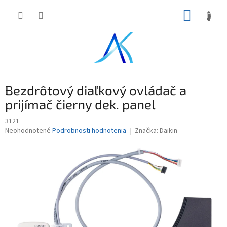
Prejsť
NÁKUP
na
obsah
KOŠÍK
Bezdrôtový diaľkový ovládač a
prijímač čierny dek. panel
3121
Priemerné
Neohodnotené
Podrobnosti hodnotenia
Značka:
Daikin
hodnotenie
produktu
je
0,0
z
5
hviezdičiek.