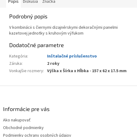
Popis
Diskusia
Značka
Podrobný popis
V kombinácii s čiernymi dizajnérskymi dekoračnými panelmi
kazetovej jednotky s kruhovým výfukom
Dodatočné parametre
Kategória
:
Inštalačné príslušenstvo
Záruka
:
2 roky
Vonkajšie rozmery
:
Výška x Šírka x Hĺbka - 157 x 62 x 17.5 mm
Z
á
p
ä
Informácie pre vás
t
Ako nakupovať
i
Obchodné podmienky
e
Podmienky ochrany osobných údajov