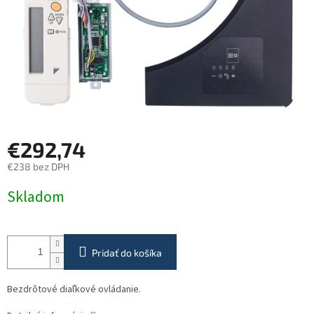
€292,74
€238 bez DPH
Jednotková
Skladom
cena:
Pridať do košíka
Bezdrôtové diaľkové ovládanie.