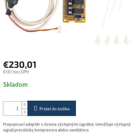
€230,01
€187 bez DPH
Jednotková
Skladom
cena:
Pridať do košíka
Prepojovací adaptér s dvoma výstupnými signálmi. Umožňuje výstupný
signál prevádzky kompresora alebo ventilátora