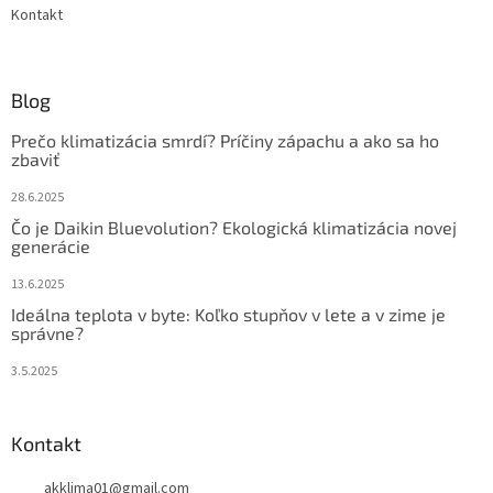
Kontakt
Blog
Prečo klimatizácia smrdí? Príčiny zápachu a ako sa ho
zbaviť
28.6.2025
Čo je Daikin Bluevolution? Ekologická klimatizácia novej
generácie
13.6.2025
Ideálna teplota v byte: Koľko stupňov v lete a v zime je
správne?
3.5.2025
Kontakt
akklima01
@
gmail.com