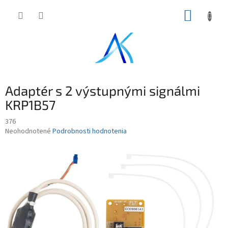
Prejsť
NÁKUP
na
obsah
KOŠÍK
Adaptér s 2 výstupnými signálmi
KRP1B57
376
Priemerné
Neohodnotené
Podrobnosti hodnotenia
hodnotenie
produktu
je
0,0
z
5
hviezdičiek.