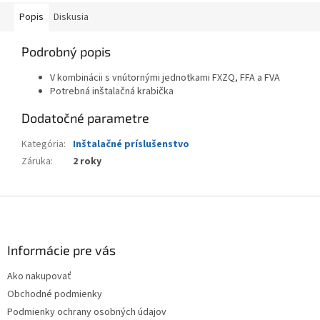
Popis
Diskusia
Podrobný popis
V kombinácii s vnútornými jednotkami FXZQ, FFA a FVA
Potrebná inštalačná krabička
Dodatočné parametre
Kategória
:
Inštalačné príslušenstvo
Záruka
:
2 roky
Z
á
p
ä
Informácie pre vás
t
Ako nakupovať
i
Obchodné podmienky
e
Podmienky ochrany osobných údajov