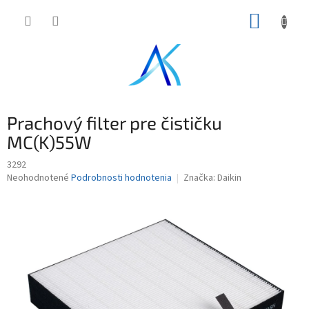
Prejsť
NÁKUP
na
obsah
KOŠÍK
Prachový filter pre čističku
MC(K)55W
3292
Priemerné
Neohodnotené
Podrobnosti hodnotenia
Značka:
Daikin
hodnotenie
produktu
je
0,0
z
5
hviezdičiek.