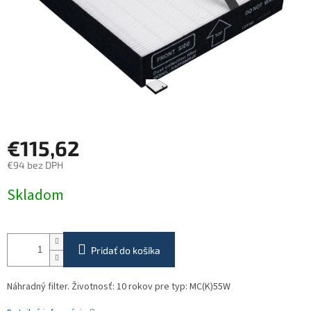
€115,62
€94 bez DPH
Jednotková
Skladom
cena:
Pridať do košíka
Náhradný filter. Životnosť: 10 rokov pre typ: MC(K)55W