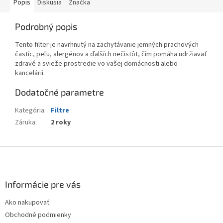
Popis
Diskusia
Značka
Podrobný popis
Tento filter je navrhnutý na zachytávanie jemných prachových
častíc, peľu, alergénov a ďalších nečistôt, čím pomáha udržiavať
zdravé a svieže prostredie vo vašej domácnosti alebo
kancelárii.
Dodatočné parametre
Kategória
:
Filtre
Záruka
:
2 roky
Z
á
p
ä
Informácie pre vás
t
Ako nakupovať
i
Obchodné podmienky
e