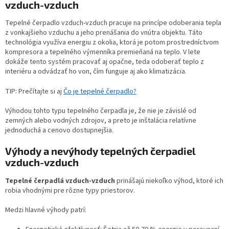
vzduch-vzduch
Tepelné čerpadlo vzduch-vzduch pracuje na princípe odoberania tepla
z vonkajšieho vzduchu a jeho prenášania do vnútra objektu. Táto
technológia využíva energiu z okolia, ktorá je potom prostredníctvom
kompresora a tepelného výmenníka premieňaná na teplo. V lete
dokáže tento systém pracovať aj opačne, teda odoberať teplo z
interiéru a odvádzať ho von, čím funguje aj ako klimatizácia.
Čo je tepelné čerpadlo?
TIP: Prečítajte si aj
Výhodou tohto typu tepelného čerpadla je, že nie je závislé od
zemných alebo vodných zdrojov, a preto je inštalácia relatívne
jednoduchá a cenovo dostupnejšia.
Výhody a nevýhody tepelných čerpadiel
vzduch-vzduch
Tepelné čerpadlá vzduch-vzduch
prinášajú niekoľko výhod, ktoré ich
robia vhodnými pre rôzne typy priestorov.
Medzi hlavné výhody patrí: