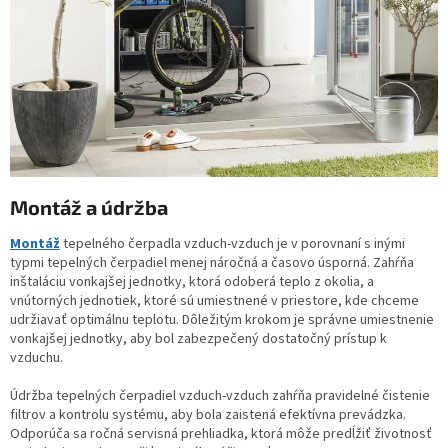
Montáž a údržba
Montáž
tepelného čerpadla vzduch-vzduch je v porovnaní s inými
typmi tepelných čerpadiel menej náročná a časovo úsporná. Zahŕňa
inštaláciu vonkajšej jednotky, ktorá odoberá teplo z okolia, a
vnútorných jednotiek, ktoré sú umiestnené v priestore, kde chceme
udržiavať optimálnu teplotu. Dôležitým krokom je správne umiestnenie
vonkajšej jednotky, aby bol zabezpečený dostatočný prístup k
vzduchu.
Údržba tepelných čerpadiel vzduch-vzduch zahŕňa pravidelné čistenie
filtrov a kontrolu systému, aby bola zaistená efektívna prevádzka.
Odporúča sa ročná servisná prehliadka, ktorá môže predĺžiť životnosť