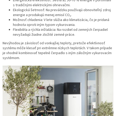
Energetická efektívnosť: Šetria až 50-70 % energie v porovnaní
s tradičnými elektrickými ohrievačmi.
Ekologická šetrnosť: Na prevádzku používajú obnoviteľný zdroj
energie a produkujú menej emisií CO₂.
Možnosť chladenia: V lete slúžia ako klimatizácia, čo je pridaná
hodnota oproti iným typom vykurovania.
Flexibilita a rýchla inštalácia: Na rozdiel od zemných čerpadiel
nevyžadujú žiadne zložité zemné práce.
Nevýhodou je závislosť od vonkajšej teploty, pretože efektívnosť
systému môže klesať pri extrémne nízkych teplotách. V takom prípade
je vhodné kombinovať tepelné čerpadlo s iným záložným vykurovacím
systémom.