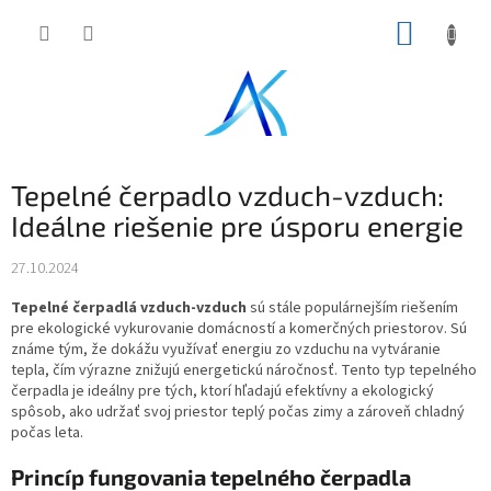
Prejsť
NÁKUP
na
obsah
KOŠÍK
Tepelné čerpadlo vzduch-vzduch:
Ideálne riešenie pre úsporu energie
27.10.2024
Tepelné čerpadlá vzduch-vzduch
sú stále populárnejším riešením
pre ekologické vykurovanie domácností a komerčných priestorov. Sú
známe tým, že dokážu využívať energiu zo vzduchu na vytváranie
tepla, čím výrazne znižujú energetickú náročnosť. Tento typ tepelného
čerpadla je ideálny pre tých, ktorí hľadajú efektívny a ekologický
spôsob, ako udržať svoj priestor teplý počas zimy a zároveň chladný
počas leta.
Princíp fungovania tepelného čerpadla