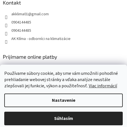
Kontakt
akklima01
@
gmail.com
0904144485
0904144485
AK Klíma - odborníci na klimatizácie
Prijímame online platby
Používame súbory cookie, aby sme vám umožnili pohodlné
prehliadanie webovej stránky a vďaka analýze neustále
zlepšovali jej funkcie, výkon a použiteľnosť.
Viac informácií
Vytvoril Shoptet
Nastavenie
Copyright 2026
AK Klima - klimatizácie, tepelné čerpadlá,
Súhlasím
vzduchotechnika Daikin
. Všetky práva vyhradené.