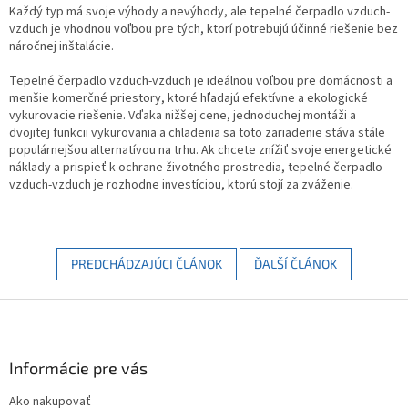
Každý typ má svoje výhody a nevýhody, ale tepelné čerpadlo vzduch-
vzduch je vhodnou voľbou pre tých, ktorí potrebujú účinné riešenie bez
náročnej inštalácie.
Tepelné čerpadlo vzduch-vzduch je ideálnou voľbou pre domácnosti a
menšie komerčné priestory, ktoré hľadajú efektívne a ekologické
vykurovacie riešenie. Vďaka nižšej cene, jednoduchej montáži a
dvojitej funkcii vykurovania a chladenia sa toto zariadenie stáva stále
populárnejšou alternatívou na trhu. Ak chcete znížiť svoje energetické
náklady a prispieť k ochrane životného prostredia, tepelné čerpadlo
vzduch-vzduch je rozhodne investíciou, ktorú stojí za zváženie.
PREDCHÁDZAJÚCI ČLÁNOK
ĎALŠÍ ČLÁNOK
Z
á
p
ä
Informácie pre vás
t
Ako nakupovať