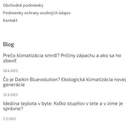
i
Obchodné podmienky
e
Podmienky ochrany osobných údajov
Kontakt
Blog
Prečo klimatizácia smrdí? Príčiny zápachu a ako sa ho
zbaviť
28.6.2025
Čo je Daikin Bluevolution? Ekologická klimatizácia novej
generácie
13.6.2025
Ideálna teplota v byte: Koľko stupňov v lete a v zime je
správne?
3.5.2025